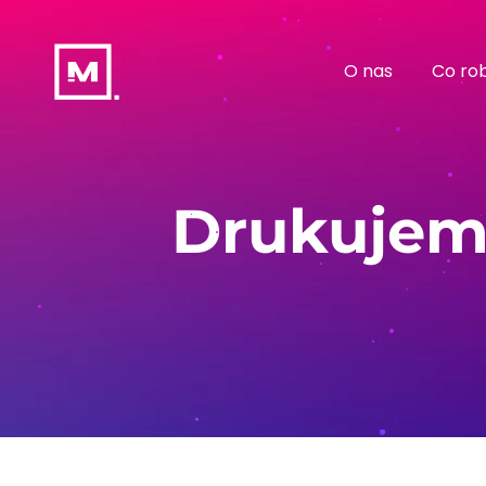
O nas
Co ro
Drukujem