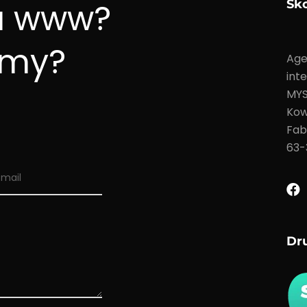
a www?
Sko
amy?
Age
int
MY
Kow
Fab
63-
Dr