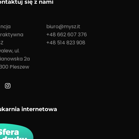
ntaktuj się z nami
ncja
biuro@mysz.it
eraktywna
+48 662 607 376
SZ
+48 514 823 908
alew, ul.
ianowska 2a
300 Pleszew
ukarnia internetowa