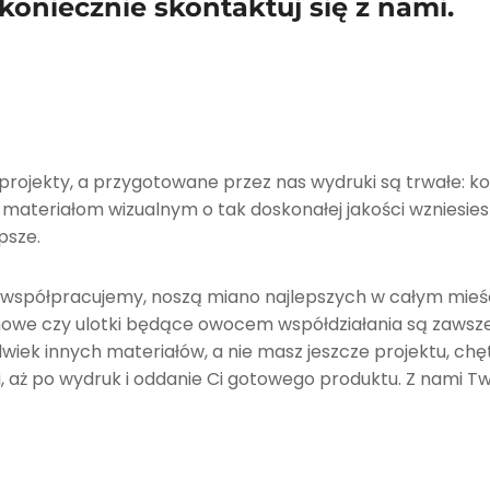
, koniecznie skontaktuj się z nami.
ojekty, a przygotowane przez nas wydruki są trwałe: kol
i materiałom wizualnym o tak doskonałej jakości wzniesie
psze.
i współpracujemy, noszą miano najlepszych w całym mieśc
mowe czy ulotki będące owocem współdziałania są zawsze 
olwiek innych materiałów, a nie masz jeszcze projektu, c
, aż po wydruk i oddanie Ci gotowego produktu. Z nami Twó