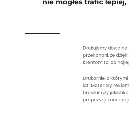
nie mogłeś trafić lepiej
Drukujemy dowolne pr
przekonani, że dzięk
klientom to, co najle
Drukarnie, z którym
lat. Materiały rekla
broszur czy jakichk
propozycji koncepcji