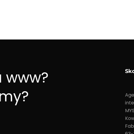
a www?
Sko
amy?
Age
int
MY
Kow
Fab
63-