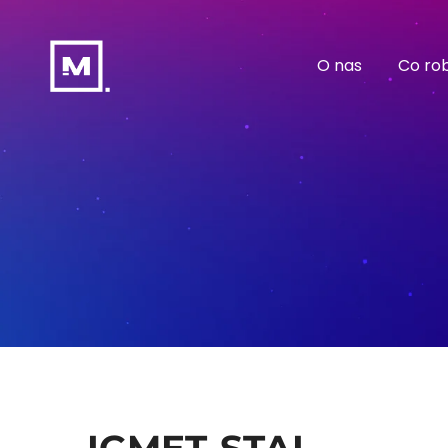
O nas
Co ro