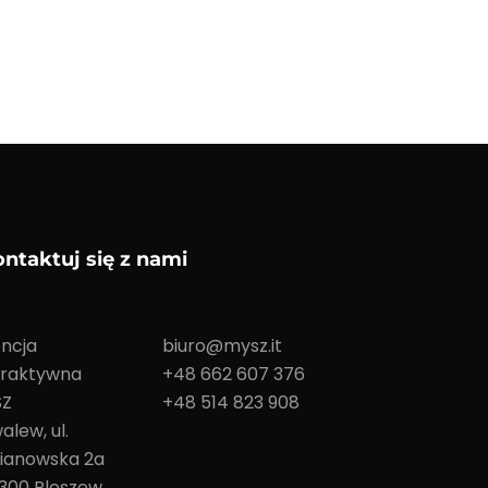
ntaktuj się z nami
ncja
biuro@mysz.it
eraktywna
+48 662 607 376
SZ
+48 514 823 908
alew, ul.
ianowska 2a
300 Pleszew