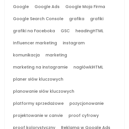
Google
Google Ads
Google Moja Firma
Google Search Console
grafika
grafiki
grafiki na Faceboka
GSC
headingHTML
Influencer marketing
instagram
komunikacja
marketing
marketing na instagramie
nagłówkiHTML
planer słów kluczowych
planowanie słów kluczowych
platformy sprzedażowe
pozycjonowanie
projektowanie w canvie
proof cyfrowy
proof kolorystyczny
Reklama w Google Ads