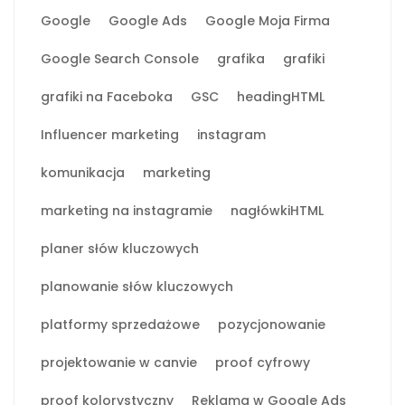
Google
Google Ads
Google Moja Firma
Google Search Console
grafika
grafiki
grafiki na Faceboka
GSC
headingHTML
Influencer marketing
instagram
komunikacja
marketing
marketing na instagramie
nagłówkiHTML
planer słów kluczowych
planowanie słów kluczowych
platformy sprzedażowe
pozycjonowanie
projektowanie w canvie
proof cyfrowy
proof kolorystyczny
Reklama w Google Ads